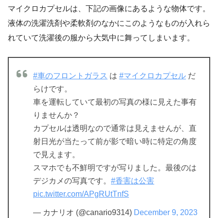
マイクロカプセルは、下記の画像にあるような物体です。
液体の洗濯洗剤や柔軟剤のなかにこのようなものが入れら
れていて洗濯後の服から大気中に舞ってしまいます。
#車のフロントガラス
は
#マイクロカプセル
だ
らけです。
車を運転していて最初の写真の様に見えた事有
りませんか？
カプセルは透明なので通常は見えませんが、直
射日光が当たって前が影で暗い時に特定の角度
で見えます。
スマホでも不鮮明ですが写りました。最後のは
デジカメの写真です。
#香害は公害
pic.twitter.com/APgRUtTnfS
— カナリオ (@canario9314)
December 9, 2023