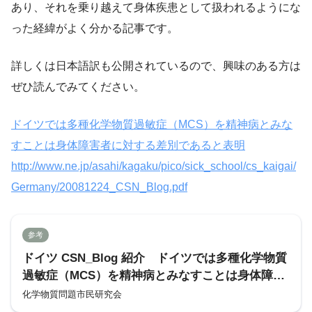
あり、それを乗り越えて身体疾患として扱われるようにな
った経緯がよく分かる記事です。
詳しくは日本語訳も公開されているので、興味のある方は
ぜひ読んでみてください。
ドイツでは多種化学物質過敏症（MCS）を精神病とみな
すことは身体障害者に対する差別であると表明
http://www.ne.jp/asahi/kagaku/pico/sick_school/cs_kaigai/
Germany/20081224_CSN_Blog.pdf
参考
ドイツ CSN_Blog 紹介 ドイツでは多種化学物質
過敏症（MCS）を精神病とみなすことは身体障害
者に対する差別であると表明
化学物質問題市民研究会