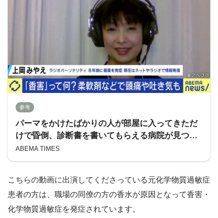
参考
パーマをかけたばかりの人が部屋に入ってきただ
けで昏倒、診断書を書いてもらえる病院が見つか
らず…香水などの「香害」に苦しんだ女性 | 国内 |
ABEMA TIMES
ABEMA TIMES | アベマタイムズ
こちらの動画に出演してくださっている元化学物質過敏症
患者の方は、職場の同僚の方の香水が原因となって香害・
化学物質過敏症を発症されています。