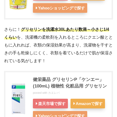
Yahooショッピングで探す
さらに！
グリセリンを洗濯水30Lあたり数滴～小さじ1/4
くらい
を、洗濯機の柔軟剤を入れるところにクエン酸とと
もに入れれば、衣類の保湿効果が高まり、洗濯物を干すと
きの手も乾燥しにくく、衣類を着ているだけで肌が保湿さ
れている気がします！
健栄薬品 グリセリンP「ケンエー」
(100mL) 植物性 化粧品用 グリセリン
posted with
カエレバ
楽天市場で探す
Amazonで探す
Yahooショッピングで探す