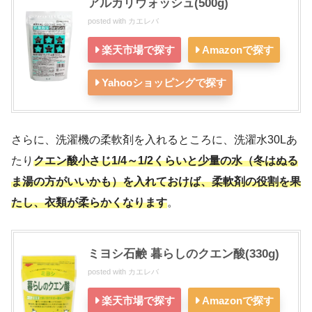
アルカリウォッシュ(500g)
posted with
カエレバ
楽天市場で探す
Amazonで探す
Yahooショッピングで探す
さらに、洗濯機の柔軟剤を入れるところに、洗濯水30Lあ
たり
クエン酸小さじ1/4～1/2くらいと少量の水（冬はぬる
ま湯の方がいいかも）を入れておけば、柔軟剤の役割を果
たし、衣類が柔らかくなります
。
ミヨシ石鹸 暮らしのクエン酸(330g)
posted with
カエレバ
楽天市場で探す
Amazonで探す