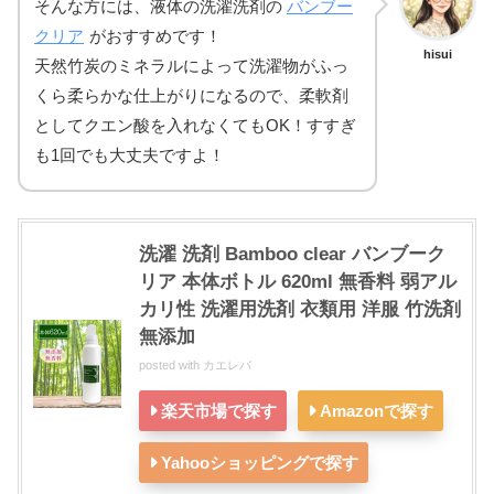
そんな方には、液体の洗濯洗剤の
バンブー
クリア
がおすすめです！
hisui
天然竹炭のミネラルによって洗濯物がふっ
くら柔らかな仕上がりになるので、柔軟剤
としてクエン酸を入れなくてもOK！すすぎ
も1回でも大丈夫ですよ！
洗濯 洗剤 Bamboo clear バンブーク
リア 本体ボトル 620ml 無香料 弱アル
カリ性 洗濯用洗剤 衣類用 洋服 竹洗剤
無添加
posted with
カエレバ
楽天市場で探す
Amazonで探す
Yahooショッピングで探す