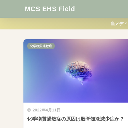
MCS EHS Field
当メディ
化学物質過敏症
2022年4月11日
化学物質過敏症の原因は脳脊髄液減少症か？