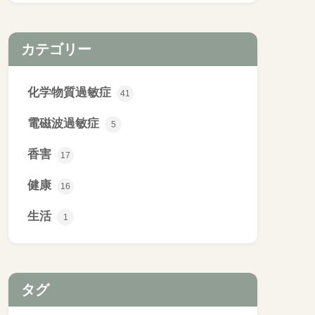
カテゴリー
化学物質過敏症
41
電磁波過敏症
5
香害
17
健康
16
生活
1
タグ