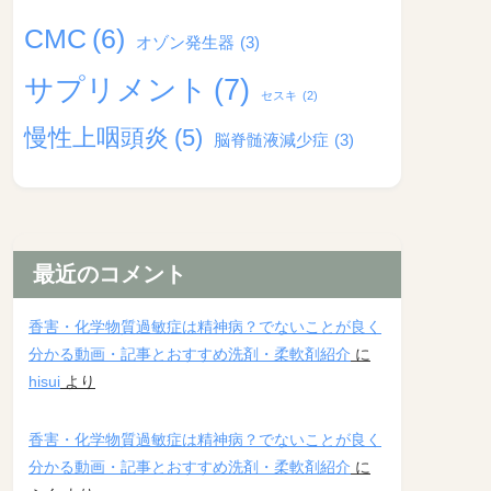
CMC
(6)
オゾン発生器
(3)
サプリメント
(7)
セスキ
(2)
慢性上咽頭炎
(5)
脳脊髄液減少症
(3)
最近のコメント
香害・化学物質過敏症は精神病？でないことが良く
分かる動画・記事とおすすめ洗剤・柔軟剤紹介
に
hisui
より
香害・化学物質過敏症は精神病？でないことが良く
分かる動画・記事とおすすめ洗剤・柔軟剤紹介
に