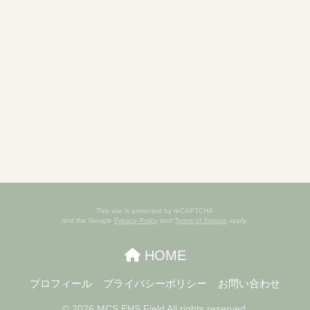
This site is protected by reCAPTCHA
and the Google
Privacy Policy
and
Terms of Service
apply.
HOME
プロフィール
プライバシーポリシー
お問い合わせ
© 2026 MCS EHS Field All rights reserved.