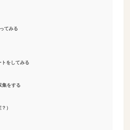
ってみる
ートをしてみる
報収集をする
症？）