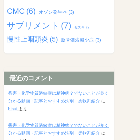
CMC
(6)
オゾン発生器
(3)
サプリメント
(7)
セスキ
(2)
慢性上咽頭炎
(5)
脳脊髄液減少症
(3)
最近のコメント
香害・化学物質過敏症は精神病？でないことが良く
分かる動画・記事とおすすめ洗剤・柔軟剤紹介
に
hisui
より
香害・化学物質過敏症は精神病？でないことが良く
分かる動画・記事とおすすめ洗剤・柔軟剤紹介
に