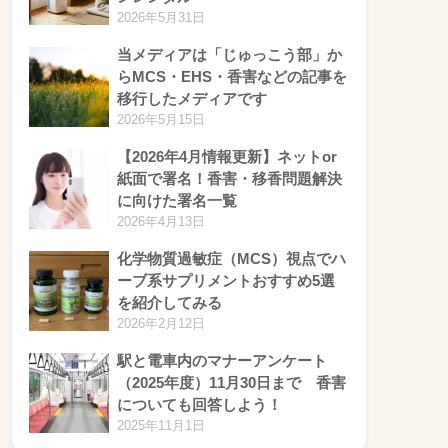
2026年5月31日
当メディアは「じゅっこう部」か
らMCS・EHS・香害などの記事を
移行したメディアです
2026年5月15日
【2026年4月情報更新】ネットor
紙面で署名！香害・移香問題解決
に向けた署名一覧
2026年4月13日
化学物質過敏症（MCS）視点でハ
ーブ系サプリメントおすすめ5選
を紹介してみる
2026年2月12日
駅と電車内のマナーアンケート
（2025年度）11月30日まで 香害
についても回答しよう！
2025年11月1日