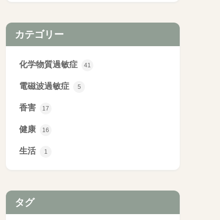
カテゴリー
化学物質過敏症
41
電磁波過敏症
5
香害
17
健康
16
生活
1
タグ