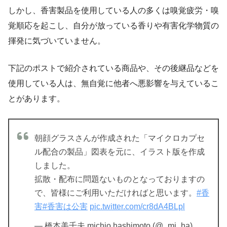
しかし、香害製品を使用している人の多くは嗅覚疲労・嗅
覚順応を起こし、自分が放っている香りや有害化学物質の
揮発に気づいていません。
下記のポストで紹介されている商品や、その後継品などを
使用している人は、無自覚に他者へ悪影響を与えているこ
とがあります。
朝顔グラスさんが作成された「マイクロカプセ
ル配合の製品」図表を元に、イラスト版を作成
しました。
拡散・配布に問題ないものとなっておりますの
で、皆様にご利用いただければと思います。
#香
害
#香害は公害
pic.twitter.com/cr8dA4BLpl
— 橋本美千夫 michio hashimoto (@_mi_ha)