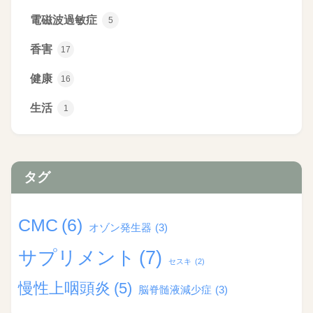
電磁波過敏症
5
香害
17
健康
16
生活
1
タグ
CMC
(6)
オゾン発生器
(3)
サプリメント
(7)
セスキ
(2)
慢性上咽頭炎
(5)
脳脊髄液減少症
(3)