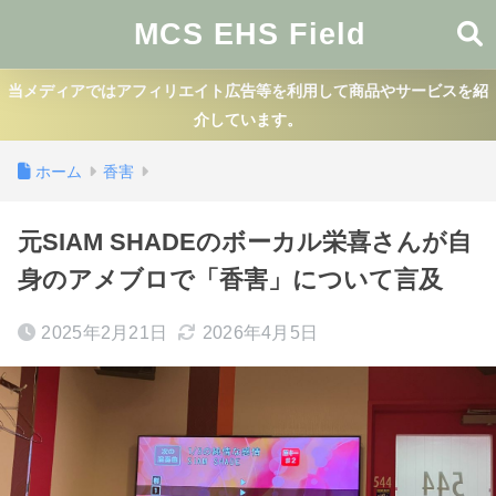
MCS EHS Field
当メディアではアフィリエイト広告等を利用して商品やサービスを紹
介しています。
ホーム
香害
元SIAM SHADEのボーカル栄喜さんが自
身のアメブロで「香害」について言及
2025年2月21日
2026年4月5日